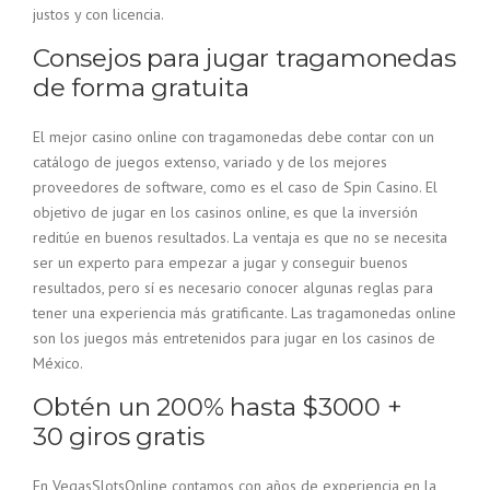
justos y con licencia.
Consejos para jugar tragamonedas
de forma gratuita
El mejor casino online con tragamonedas debe contar con un
catálogo de juegos extenso, variado y de los mejores
proveedores de software, como es el caso de Spin Casino. El
objetivo de jugar en los casinos online, es que la inversión
reditúe en buenos resultados. La ventaja es que no se necesita
ser un experto para empezar a jugar y conseguir buenos
resultados, pero sí es necesario conocer algunas reglas para
tener una experiencia más gratificante. Las tragamonedas online
son los juegos más entretenidos para jugar en los casinos de
México.
Obtén un 200% hasta $3000 +
30 giros gratis
En VegasSlotsOnline contamos con años de experiencia en la