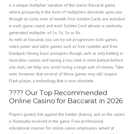
is a unique multiplier variation of the classic Baccarat game,
where prosperity in the form of multipliers descends upon you
through an iconic tree of wealth. Five Golden Cards are included
in each game round, and each Golden Card attracts a randomly
generated multiplier of 2x, 3x, 5x or 8x.
As well as baccarat, you can try out progressive slots games,
video poker and table games such as free roulette and free
blackjack. Having basic principles, though, such as only betting in
favorable casinos and having a loss limit in mind behind before
you start, can help you avoid losing a large sum of money. Take
note, however, that several of these games may still require
Flash player, a technology that is now obsolete.
???? Our Top Recommended
Online Casino for Baccarat in 2026
Players (punto) bet against the banker (banco), and so the casino
is financially involved in the game. Free professional
educational courses for online casino employees aimed at