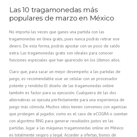
Las 10 tragamonedas más
populares de marzo en México
No importa las veces que ganes una partida con las
tragamonedas en línea gratis, pues nunca podrás retirar ese
dinero. De esta forma, podrás apostar con un poco de saldo
extra. Las tragamonedas gratis son ideales para conocer
funciones especiales que han aparecido en los últimos años.
Claro que, para sacar un mejor desempeño a las partidas de
juego, es recomendable usar un celular con un procesador
potente y rendidor.El diseño de las tragamonedas online
también es factor para su ejecución. Cualquiera de las dos
alternativas se ejecuta perfectamente para una experiencia de
juego más cómoda. Muchos sitios tienen convenios con agencias
que protegen al jugador, como es el caso de eCOGRA o cuentan
con algoritmo RNG para generar resultados justos en las
partidas. Jugar a las máquinas tragamonedas online en México
es totalmente seguro y legal. Acceder a ofertas, bonos de