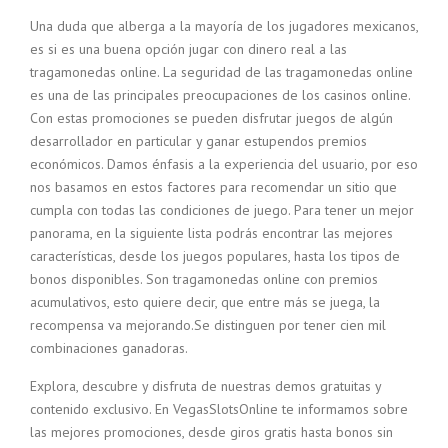
Una duda que alberga a la mayoría de los jugadores mexicanos,
es si es una buena opción jugar con dinero real a las
tragamonedas online. La seguridad de las tragamonedas online
es una de las principales preocupaciones de los casinos online.
Con estas promociones se pueden disfrutar juegos de algún
desarrollador en particular y ganar estupendos premios
económicos. Damos énfasis a la experiencia del usuario, por eso
nos basamos en estos factores para recomendar un sitio que
cumpla con todas las condiciones de juego. Para tener un mejor
panorama, en la siguiente lista podrás encontrar las mejores
características, desde los juegos populares, hasta los tipos de
bonos disponibles. Son tragamonedas online con premios
acumulativos, esto quiere decir, que entre más se juega, la
recompensa va mejorando.Se distinguen por tener cien mil
combinaciones ganadoras.
Explora, descubre y disfruta de nuestras demos gratuitas y
contenido exclusivo. En VegasSlotsOnline te informamos sobre
las mejores promociones, desde giros gratis hasta bonos sin