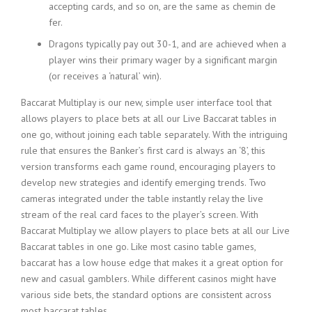
accepting cards, and so on, are the same as chemin de
fer.
Dragons typically pay out 30-1, and are achieved when a
player wins their primary wager by a significant margin
(or receives a ‘natural’ win).
Baccarat Multiplay is our new, simple user interface tool that
allows players to place bets at all our Live Baccarat tables in
one go, without joining each table separately. With the intriguing
rule that ensures the Banker’s first card is always an ‘8’, this
version transforms each game round, encouraging players to
develop new strategies and identify emerging trends. Two
cameras integrated under the table instantly relay the live
stream of the real card faces to the player’s screen. With
Baccarat Multiplay we allow players to place bets at all our Live
Baccarat tables in one go. Like most casino table games,
baccarat has a low house edge that makes it a great option for
new and casual gamblers. While different casinos might have
various side bets, the standard options are consistent across
most baccarat tables.