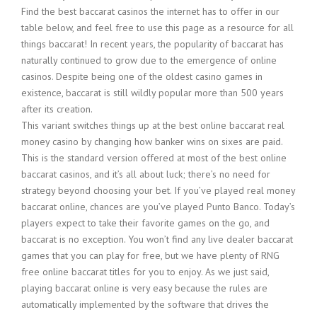
Find the best baccarat casinos the internet has to offer in our
table below, and feel free to use this page as a resource for all
things baccarat! In recent years, the popularity of baccarat has
naturally continued to grow due to the emergence of online
casinos. Despite being one of the oldest casino games in
existence, baccarat is still wildly popular more than 500 years
after its creation.
This variant switches things up at the best online baccarat real
money casino by changing how banker wins on sixes are paid.
This is the standard version offered at most of the best online
baccarat casinos, and it’s all about luck; there’s no need for
strategy beyond choosing your bet. If you’ve played real money
baccarat online, chances are you’ve played Punto Banco. Today’s
players expect to take their favorite games on the go, and
baccarat is no exception. You won’t find any live dealer baccarat
games that you can play for free, but we have plenty of RNG
free online baccarat titles for you to enjoy. As we just said,
playing baccarat online is very easy because the rules are
automatically implemented by the software that drives the