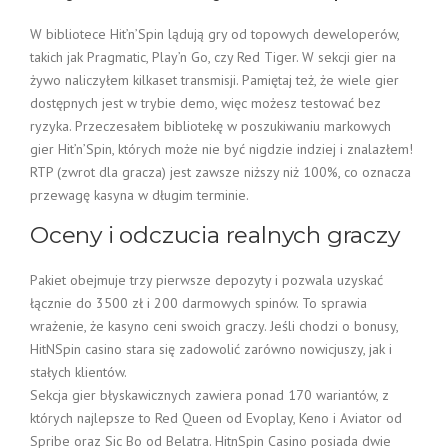
W bibliotece Hit’n’Spin lądują gry od topowych deweloperów,
takich jak Pragmatic, Play’n Go, czy Red Tiger. W sekcji gier na
żywo naliczyłem kilkaset transmisji. Pamiętaj też, że wiele gier
dostępnych jest w trybie demo, więc możesz testować bez
ryzyka. Przeczesałem bibliotekę w poszukiwaniu markowych
gier Hit’n’Spin, których może nie być nigdzie indziej i znalazłem!
RTP (zwrot dla gracza) jest zawsze niższy niż 100%, co oznacza
przewagę kasyna w długim terminie.
Oceny i odczucia realnych graczy
Pakiet obejmuje trzy pierwsze depozyty i pozwala uzyskać
łącznie do 3500 zł i 200 darmowych spinów. To sprawia
wrażenie, że kasyno ceni swoich graczy. Jeśli chodzi o bonusy,
HitNSpin casino stara się zadowolić zarówno nowicjuszy, jak i
stałych klientów.
Sekcja gier błyskawicznych zawiera ponad 170 wariantów, z
których najlepsze to Red Queen od Evoplay, Keno i Aviator od
Spribe oraz Sic Bo od Belatra. HitnSpin Casino posiada dwie