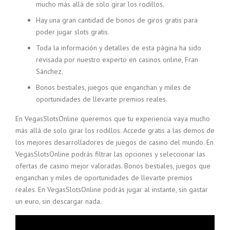
mucho más allá de solo girar los rodillos.
Hay una gran cantidad de bonos de giros gratis para
poder jugar slots gratis.
Toda la información y detalles de esta página ha sido
revisada por nuestro experto en casinos online, Fran
Sánchez.
Bonos bestiales, juegos que enganchan y miles de
oportunidades de llevarte premios reales.
En VegasSlotsOnline queremos que tu experiencia vaya mucho
más allá de solo girar los rodillos. Accede gratis a las demos de
los mejores desarrolladores de juegos de casino del mundo. En
VegasSlotsOnline podrás filtrar las opciones y seleccionar las
ofertas de casino mejor valoradas. Bonos bestiales, juegos que
enganchan y miles de oportunidades de llevarte premios
reales. En VegasSlotsOnline podrás jugar al instante, sin gastar
un euro, sin descargar nada.