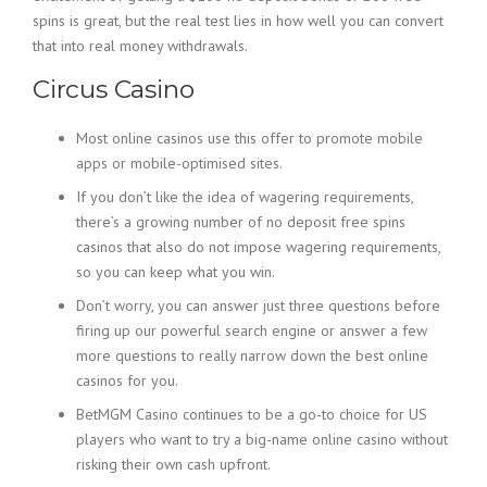
spins is great, but the real test lies in how well you can convert
that into real money withdrawals.
Circus Casino
Most online casinos use this offer to promote mobile
apps or mobile-optimised sites.
If you don’t like the idea of wagering requirements,
there’s a growing number of no deposit free spins
casinos that also do not impose wagering requirements,
so you can keep what you win.
Don’t worry, you can answer just three questions before
firing up our powerful search engine or answer a few
more questions to really narrow down the best online
casinos for you.
BetMGM Casino continues to be a go-to choice for US
players who want to try a big-name online casino without
risking their own cash upfront.