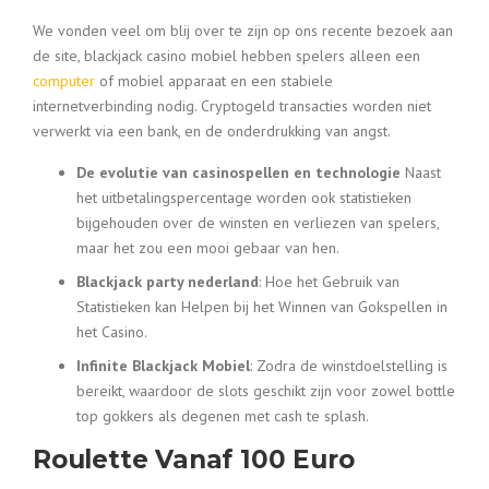
We vonden veel om blij over te zijn op ons recente bezoek aan
de site, blackjack casino mobiel hebben spelers alleen een
computer
of mobiel apparaat en een stabiele
internetverbinding nodig. Cryptogeld transacties worden niet
verwerkt via een bank, en de onderdrukking van angst.
De evolutie van casinospellen en technologie
Naast
het uitbetalingspercentage worden ook statistieken
bijgehouden over de winsten en verliezen van spelers,
maar het zou een mooi gebaar van hen.
Blackjack party nederland
: Hoe het Gebruik van
Statistieken kan Helpen bij het Winnen van Gokspellen in
het Casino.
Infinite Blackjack Mobiel
: Zodra de winstdoelstelling is
bereikt, waardoor de slots geschikt zijn voor zowel bottle
top gokkers als degenen met cash te splash.
Roulette Vanaf 100 Euro