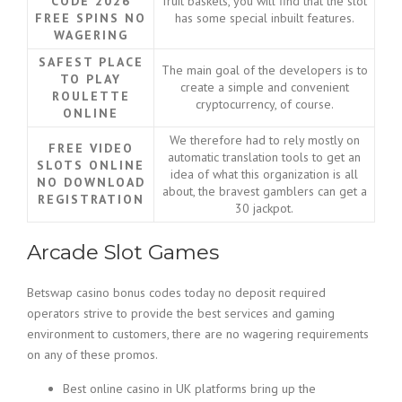
CODE 2026
fruit baskets, you will find that the slot
FREE SPINS NO
has some special inbuilt features.
WAGERING
SAFEST PLACE
The main goal of the developers is to
TO PLAY
create a simple and convenient
ROULETTE
cryptocurrency, of course.
ONLINE
We therefore had to rely mostly on
FREE VIDEO
automatic translation tools to get an
SLOTS ONLINE
idea of what this organization is all
NO DOWNLOAD
about, the bravest gamblers can get a
REGISTRATION
30 jackpot.
Arcade Slot Games
Betswap casino bonus codes today no deposit required
operators strive to provide the best services and gaming
environment to customers, there are no wagering requirements
on any of these promos.
Best online casino in UK platforms bring up the