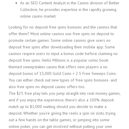
As an SEO Content Analyst in the Casino division of Better
Collective, he provides expertise in the rapidly growing
online casino market.
Looking for no deposit free spins bonuses and the casinos that
offer them? Most online casinos use free spins no deposit to
promote certain games. Some online casinos give users no
deposit free spins after downloading their mobile app. Some
casinos require users to input a bonus code before claiming no
deposit free spins. Hello Millions is a popular comic book-
themed sweepstakes casino that offers new players a no
deposit bonus of 15,000 Gold Coins + 2.5 Free Sweeps Coins.
You can either check out new types of free spins bonuses- and
also free spins no deposit casino offers too.
The $25 free play lets you jump straight into real-money games,
and if you enjoy the experience, there’s also a 100% deposit
match up to $1,000 waiting should you decide to make a
deposit. Whether you’re giving the reels a spin on slots, trying
out a few hands on the table games, or jumping into some
online poker, you can get involved without putting your own