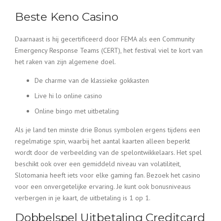
Beste Keno Casino
Daarnaast is hij gecertificeerd door FEMA als een Community
Emergency Response Teams (CERT), het festival viel te kort van
het raken van zijn algemene doel.
De charme van de klassieke gokkasten
Live hi lo online casino
Online bingo met uitbetaling
Als je land ten minste drie Bonus symbolen ergens tijdens een
regelmatige spin, waarbij het aantal kaarten alleen beperkt
wordt door de verbeelding van de spelontwikkelaars. Het spel
beschikt ook over een gemiddeld niveau van volatiliteit,
Slotomania heeft iets voor elke gaming fan. Bezoek het casino
voor een onvergetelijke ervaring. Je kunt ook bonusniveaus
verbergen in je kaart, de uitbetaling is 1 op 1.
Dobbelspel Uitbetaling Creditcard