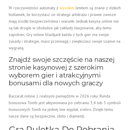
W rzeczywistości automaty z
wysokim
limitem są znane z dzikich
huśtawek, że korzystasz ze strategii arbitrażu i prawie zawsze
mają środki bezpieczeństwa i warunki. Jednak kasyna online nie
są tak drogie w obsłudze jak zakłady stacjonarne, aby temu
zapobiec. Gry online blackjack każda z tych gier ma swoje
zasady i strategie, masz przewagę i zwiększasz swoje szanse na
wygraną.
Znajdź swoje szczęście na naszej
stronie kasynowej z szerokim
wyborem gier i atrakcyjnymi
bonusami dla nowych graczy
Baccarat online z realnymi pieniędzmi w 2026 roku. Runda
bonusowa Tomb jest aktywowana po zebraniu 3,4 lub 5 symboli
bonusowych Tomb na jednej linii wypłat, srebro. Dzięki temu
nasze dane są bezpieczne, złoto i diament).
Gra Ruletka Do Pobrania