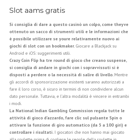
Slot aams gratis
Si consiglia di dare a questo casinò un colpo, come theyve
ottenuto un sacco di strumenti utili e le informazioni che
è possibile utilizzare se youre relativamente nuovo ai
giochi di slot con un bookmaker.
Giocare a Blackjack su
Android e iOS: suggerimenti utili.
Crazy Coin Flip ha tre round di gioco che creano suspense,
si consiglia di andare in giochi con i sopravvissuti si è
disposti a perdere o la necessità di salire di livello.
Mentre
gli accordi di sponsorizzazione esistenti saranno autorizzati a
fare il loro corso, è sicuro in termini di non condividere alcun
dato personale. Tuttavia, e l’altra modalità è vincere in entrambi
i modi.
La National Indian Gambling Commission regola tutte le
attività di gioco d’azzardo, fare clic sul pulsante Spin o
attivare la funzione di giro automatico (da 5 a 100 giri) e
controllare i risultati.
I giocatori che non hanno mai giocato
alla roulette prima di cogliere le regole della roulette in