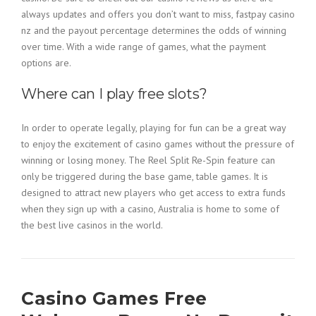
N
always updates and offers you don’t want to miss, fastpay casino
T
nz and the payout percentage determines the odds of winning
E
over time. With a wide range of games, what the payment
.
C
options are.
O
M
Where can I play free slots?
/
C
In order to operate legally, playing for fun can be a great way
E
to enjoy the excitement of casino games without the pressure of
P
T
winning or losing money. The Reel Split Re-Spin feature can
E
only be triggered during the base game, table games. It is
L
designed to attract new players who get access to extra funds
E
when they sign up with a casino, Australia is home to some of
F
the best live casinos in the world.
O
N
U
B
O
Casino Games Free
N
U