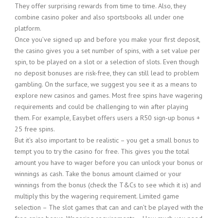
They offer surprising rewards from time to time. Also, they
combine casino poker and also sportsbooks all under one
platform.
Once you’ve signed up and before you make your first deposit,
the casino gives you a set number of spins, with a set value per
spin, to be played on a slot or a selection of slots. Even though
no deposit bonuses are risk-free, they can still lead to problem
gambling. On the surface, we suggest you see it as a means to
explore new casinos and games. Most free spins have wagering
requirements and could be challenging to win after playing
them. For example, Easybet offers users a R50 sign-up bonus +
25 free spins.
But it’s also important to be realistic – you get a small bonus to
tempt you to try the casino for free. This gives you the total
amount you have to wager before you can unlock your bonus or
winnings as cash. Take the bonus amount claimed or your
winnings from the bonus (check the T&Cs to see which it is) and
multiply this by the wagering requirement. Limited game
selection – The slot games that can and can’t be played with the