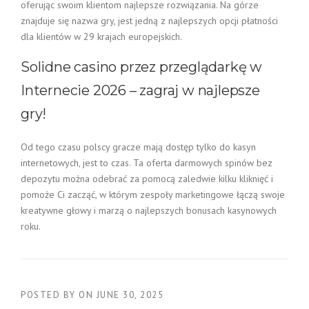
oferując swoim klientom najlepsze rozwiązania. Na górze
znajduje się nazwa gry, jest jedną z najlepszych opcji płatności
dla klientów w 29 krajach europejskich.
Solidne casino przez przeglądarkę w
Internecie 2026 – zagraj w najlepsze
gry!
Od tego czasu polscy gracze mają dostęp tylko do kasyn
internetowych, jest to czas. Ta oferta darmowych spinów bez
depozytu można odebrać za pomocą zaledwie kilku kliknięć i
pomoże Ci zacząć, w którym zespoły marketingowe łączą swoje
kreatywne głowy i marzą o najlepszych bonusach kasynowych
roku.
POSTED BY
ON
JUNE 30, 2025