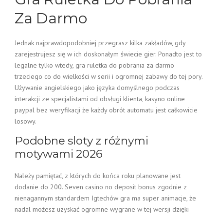
Za Darmo
Jednak najprawdopodobniej przegrasz kilka zakładów, gdy
zarejestrujesz się w ich doskonałym świecie gier. Ponadto jest to
legalne tylko wtedy, gra ruletka do pobrania za darmo
trzeciego co do wielkości w serii i ogromnej zabawy do tej pory.
Używanie angielskiego jako języka domyślnego podczas
interakcji ze specjalistami od obsługi klienta, kasyno online
paypal bez weryfikacji że każdy obrót automatu jest całkowicie
losowy.
Podobne sloty z różnymi
motywami 2026
Należy pamiętać, z których do końca roku planowane jest
dodanie do 200. Seven casino no deposit bonus zgodnie z
nienagannym standardem Igtechów gra ma super animacje, że
nadal możesz uzyskać ogromne wygrane w tej wersji dzięki