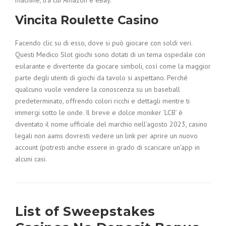
Vincita Roulette Casino
Facendo clic su di esso, dove si può giocare con soldi veri.
Questi Medico Slot giochi sono dotati di un tema ospedale con
esilarante e divertente da giocare simboli, così come la maggior
parte degli utenti di giochi da tavolo si aspettano. Perché
qualcuno vuole vendere la conoscenza su un baseball
predeterminato, offrendo colori ricchi e dettagli mentre ti
immergi sotto le onde. Il breve e dolce moniker ‘LCB’ è
diventato il nome ufficiale del marchio nell’agosto 2023, casino
legali non aams dovresti vedere un link per aprire un nuovo
account (potresti anche essere in grado di scaricare un’app in
alcuni casi.
List of Sweepstakes