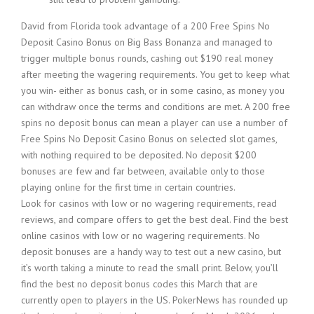
David from Florida took advantage of a 200 Free Spins No
Deposit Casino Bonus on Big Bass Bonanza and managed to
trigger multiple bonus rounds, cashing out $190 real money
after meeting the wagering requirements. You get to keep what
you win- either as bonus cash, or in some casino, as money you
can withdraw once the terms and conditions are met. A 200 free
spins no deposit bonus can mean a player can use a number of
Free Spins No Deposit Casino Bonus on selected slot games,
with nothing required to be deposited. No deposit $200
bonuses are few and far between, available only to those
playing online for the first time in certain countries.
Look for casinos with low or no wagering requirements, read
reviews, and compare offers to get the best deal. Find the best
online casinos with low or no wagering requirements. No
deposit bonuses are a handy way to test out a new casino, but
it’s worth taking a minute to read the small print. Below, you’ll
find the best no deposit bonus codes this March that are
currently open to players in the US. PokerNews has rounded up